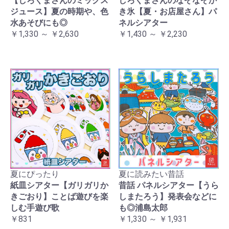
【しろくまさんのミックス
しろくまさんのなぞなぞか
ジュース】夏の時期や、色
き氷【夏・お店屋さん】パ
水あそびにも◎
ネルシアター
￥1,330 ～ ￥2,630
￥1,430 ～ ￥2,230
夏にぴったり
夏に読みたい昔話
紙皿シアター【ガリガリか
昔話 パネルシアター【うら
きごおり】ことば遊びを楽
しまたろう】発表会などに
しむ手遊び歌
も◎浦島太郎
￥831
￥1,330 ～ ￥1,931