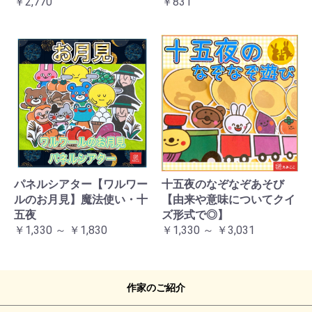
￥2,770
￥831
パネルシアター【ワルワー
十五夜のなぞなぞあそび
ルのお月見】魔法使い・十
【由来や意味についてクイ
五夜
ズ形式で◎】
￥1,330 ～ ￥1,830
￥1,330 ～ ￥3,031
作家のご紹介